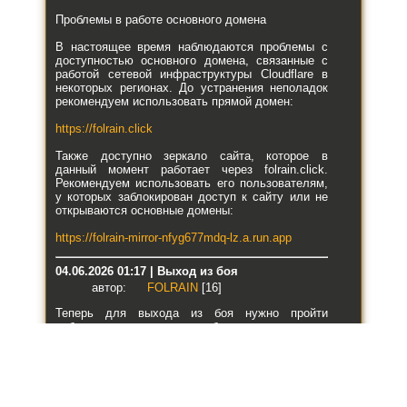
Проблемы в работе основного домена
В настоящее время наблюдаются проблемы с
доступностью основного домена, связанные с
работой сетевой инфраструктуры Cloudflare в
некоторых регионах. До устранения неполадок
рекомендуем использовать прямой домен:
https://folrain.click
Также доступно зеркало сайта, которое в
данный момент работает через folrain.click.
Рекомендуем использовать его пользователям,
у которых заблокирован доступ к сайту или не
открываются основные домены:
https://folrain-mirror-nfyg677mdq-lz.a.run.app
04.06.2026 01:17 | Выход из боя
автор:
FOLRAIN
[16]
Теперь для выхода из боя нужно пройти
небольшую проверку — выбрать одну картинку
из трёх, которая отличается от двух остальных.
03.06.2026 21:58 | Автобой