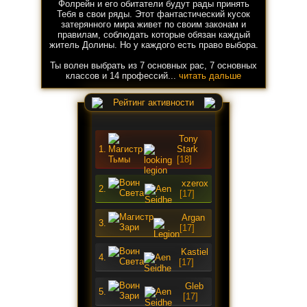
Фолрейн и его обитатели будут рады принять
Тебя в свои ряды. Этот фантастический кусок
затерянного мира живет по своим законам и
правилам, соблюдать которые обязан каждый
житель Долины. Но у каждого есть право выбора.
Ты волен выбрать из 7 основных рас, 7 основных
классов и 14 профессий...
читать дальше
Рейтинг активности
Tony
1.
Stark
[18]
xzerox
2.
[17]
Argan
3.
[17]
Kastiel
4.
[17]
Gleb
5.
[17]