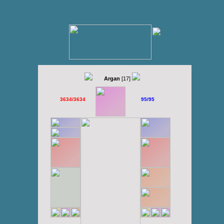
Argan
[17]
3634/3634
95/95