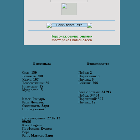
Персонаж сейчас
онлайн
Мастерская каменотеса
О персонаже
Боевые заслуги
Сила:
150
Побед:
2
Ловкость:
200
Поражений:
3
Удача:
167
Ничьих:
0
Телосложение:
89
Рейтинг:
796
Интеллект:
15
Мудрость:
15
Боев с ботами:
34793
Побед:
34454
Класс:
Рыцарь
Поражений:
327
Раса:
Человек
Ничьих:
12
Склонность:
Заря
Пол:
мужской
Дата рождения:
27.02.12
09:56
Клан:
Legion
Профессия:
Кузнец
Вера:
Ранг:
Магистр Зари