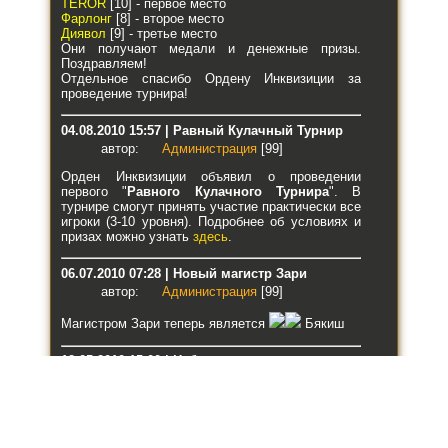
TEROR
[10] - первое место
Фарлонг
[8] - второе место
Диявол
[9] - третье место
Они получают медали и денежные призы.
Поздравляем!
Отдельное спасибо Ордену Инквизиции за
проведение турнира!
04.08.2010 15:57 | Равный Кулачный Турнир
автор:
Администрация
[99]
Орден Инквизиции объявил о проведении
первого "
Равного Кулачного Турнира
". В
турнире смогут принять участие практически все
игроки (3-10 уровня). Подробнее об условиях и
призах можно узнать
здесь
.
06.07.2010 07:28 | Новый магистр Зари
автор:
Администрация
[99]
Магистром Зари теперь является
Бякиш
12.05.2010 15:00 | Небольшое измнение в
Законе о сделках
автор:
Администрация
[99]
Изменения касаются ответственности за
неисполнение условий сделки: