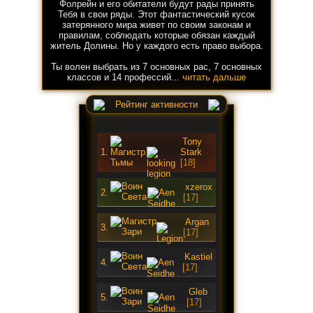
Фолрейн и его обитатели будут рады принять
Тебя в свои ряды. Этот фантастический кусок
затерянного мира живет по своим законам и
правилам, соблюдать которые обязан каждый
житель Долины. Но у каждого есть право выбора.
Ты волен выбрать из 7 основных рас, 7 основных
классов и 14 профессий...
читать дальше
Рейтинг активности
Tony
1.
Stark
[18]
xzerox
2.
[17]
Argan
3.
[17]
Kastiel
4.
[17]
Gleb
5.
[17]