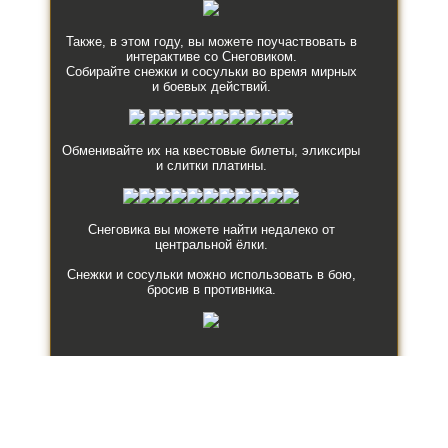
Также, в этом году, вы можете поучаствовать в
интерактиве со Снеговиком.
Собирайте снежки и сосульки во время мирных
и боевых действий.
Обменивайте их на квестовые билеты, эликсиры
и слитки платины.
Снеговика вы можете найти недалеко от
центральной ёлки.
Снежки и сосульки можно использовать в бою,
бросив в противника.
Внимание!!! В игре было объявлено особое
праздничное положение.
Так, в период с 23-го декабря по 10-е января, в
любое время в город могут врываться пьяные
монстры.
Будьте осторожны!