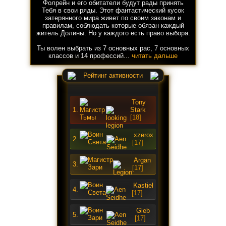
Фолрейн и его обитатели будут рады принять
Тебя в свои ряды. Этот фантастический кусок
затерянного мира живет по своим законам и
правилам, соблюдать которые обязан каждый
житель Долины. Но у каждого есть право выбора.
Ты волен выбрать из 7 основных рас, 7 основных
классов и 14 профессий...
читать дальше
Рейтинг активности
Tony
1.
Stark
[18]
xzerox
2.
[17]
Argan
3.
[17]
Kastiel
4.
[17]
Gleb
5.
[17]