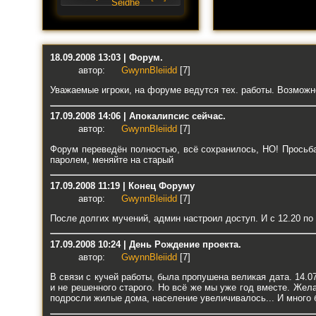
18.09.2008 13:03 | Форум.
автор:
GwynnBleiidd
[7]
Уважаемые игроки, на форуме ведутся тех. работы. Возможн
17.09.2008 14:06 | Апокалипсис сейчас.
автор:
GwynnBleiidd
[7]
Форум переведён полностью, всё сохранилось, НО! Просьба 
паролем, меняйте на старый
17.09.2008 11:19 | Конец Форуму
автор:
GwynnBleiidd
[7]
После долгих мучений, админ настроил доступ. И с 12.20 п
17.09.2008 10:24 | День Рождение проекта.
автор:
GwynnBleiidd
[7]
В связи с кучей работы, была пропушена великая дата. 14.07
и не решенного старого. Но всё же мы уже год вместе. Жел
подросли жилые дома, население увеличивалось... И много б