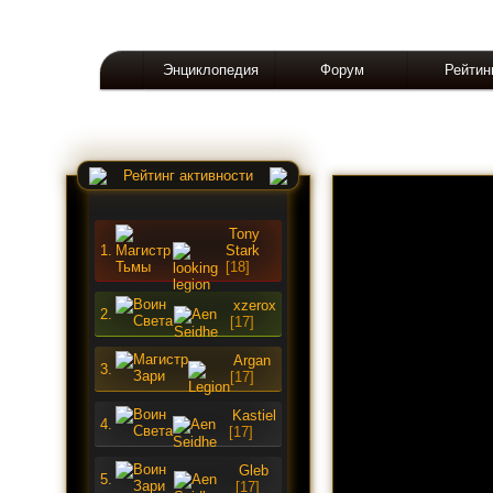
Энциклопедия
Форум
Рейтин
Рейтинг активности
Tony
1.
Stark
[18]
xzerox
2.
[17]
Argan
3.
[17]
Kastiel
4.
[17]
Gleb
5.
[17]