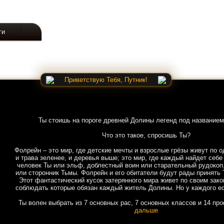
ги
Приветствую Тебя, Путник!
Ты стоишь на пороге древней Долины легенд под названием
Что это такое, спросишь Ты?
Фолрейн – это мир, где детские мечты и взрослые грёзы живут по о
и трава зеленее, и деревья выше; это мир, где каждый найдет себе
человек Ты или эльф, доблестный воин или старательный рудокоп
или сторонник Тьмы. Фолрейн и его обитатели будут рады принять 
Этот фантастический кусок затерянного мира живет по своим зако
соблюдать которые обязан каждый житель Долины. Но у каждого ес
Ты волен выбрать из 7 основных рас, 7 основных классов и 14 пр
дальше