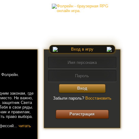
Вход в игру
 Фолрейн.
Вход
дним законам, где
 место. Не важно,
Забыли пароль?
Восстановить
, защитник Света
Тебя в свои ряды.
нам и правилам,
Регистрация
ть право выбора.
офессий...
читать